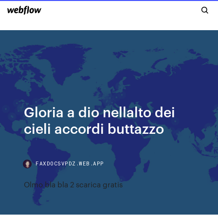
Gloria a dio nellalto dei
cieli accordi buttazzo
FAXDOCSVPDZ.WEB.APP
Olmo bla bla 2 scarica gratis