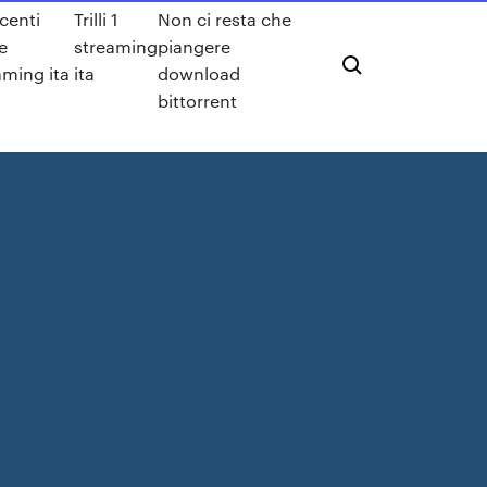
centi
Trilli 1
Non ci resta che
e
streaming
piangere
aming ita
ita
download
1
bittorrent