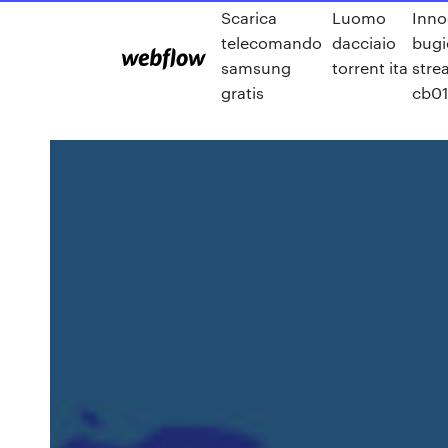
Scarica
Luomo
Inno
telecomando
dacciaio
bugi
samsung
torrent ita
stre
gratis
cb0