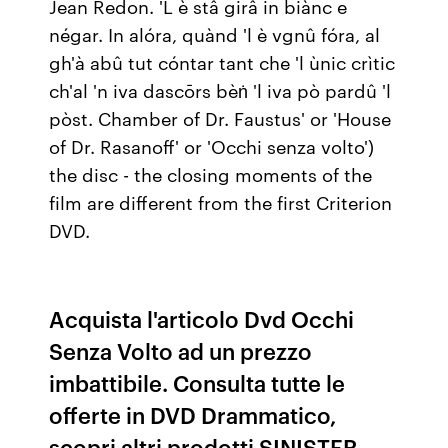
Jean Redon. 'L è stâ girâ in biànc e
négar. In alóra, quànd 'l è vgnû fóra, al
gh'à abû tut cóntar tant che 'l ùnic crìtic
ch'al 'n iva dascōrs bèṅ 'l iva pò pardû 'l
pòst. Chamber of Dr. Faustus' or 'House
of Dr. Rasanoff' or 'Occhi senza volto')
the disc - the closing moments of the
film are different from the first Criterion
DVD.
Acquista l'articolo Dvd Occhi
Senza Volto ad un prezzo
imbattibile. Consulta tutte le
offerte in DVD Drammatico,
scopri altri prodotti SINISTER