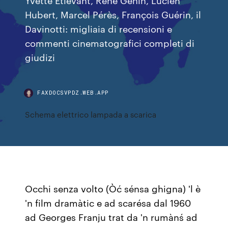
Hubert, Marcel Pérès, François Guérin, il
Davinotti: migliaia di recensioni e
commenti cinematografici completi di
giudizi
FAXDOCSVPDZ.WEB.APP
Schema elettrico lampada a scarica
Occhi senza volto (Òć sénsa ghigna) 'l è
'n film dramàtic e ad scarésa dal 1960
ad Georges Franju trat da 'n rumànś ad